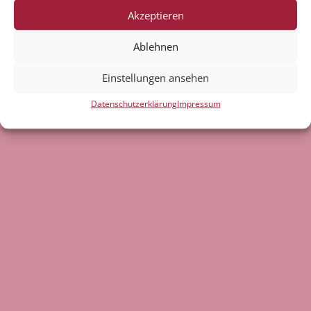
Akzeptieren
E-Mail:
pfarramt[at]st-peter-und-laurentius.de
Ablehnen
Datenschutzerklärung
Impressum
Einstellungen ansehen
Kontakt
Datenschutzerklärung
Impressum