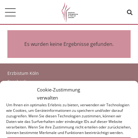
Es wurden keine Ergebnisse gefunden.
Erzbistum Köln
Facebook
Cookie-Zustimmung
Login
verwalten
Um Ihnen ein optimales Erlebnis zu bieten, verwenden wir Technologien
© Kath. Kirchengemeinde St. Peter und Laurentius
wie Cookies, um Geräteinformationen zu speichern und/oder darauf
Münzenbergerplatz 8
zuzugreifen. Wenn Sie diesen Technologien zustimmen, können wir
Daten wie das Surfverhalten oder eindeutige IDs auf dieser Website
45219 Essen-Kettwig
verarbeiten. Wenn Sie ihre Zustimmung nicht erteilen oder zurückziehen,
können bestimmte Merkmale und Funktionen beeinträchtigt werden.
Telefon:
02054/4418