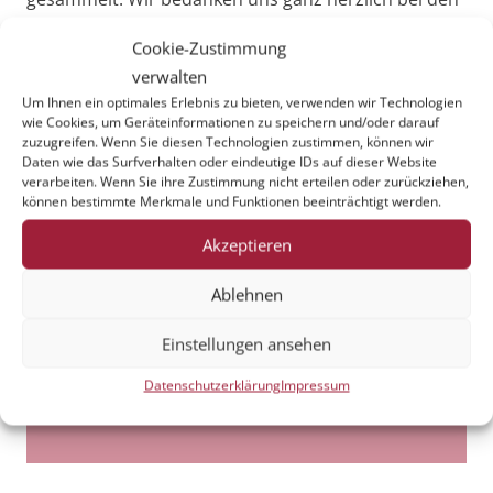
Sternsingern und ihren Begleitern für den großen
Cookie-Zustimmung
Einsatz! Ein großer Dank gilt auch unseren sehr
verwalten
geduldigen und flexiblen Organisatoren der Aktion
Um Ihnen ein optimales Erlebnis zu bieten, verwenden wir Technologien
und natürlich Ihnen allen, die im Rahmen der
wie Cookies, um Geräteinformationen zu speichern und/oder darauf
Sternsinger-Aktion großherzig gespendet haben!
zuzugreifen. Wenn Sie diesen Technologien zustimmen, können wir
Daten wie das Surfverhalten oder eindeutige IDs auf dieser Website
verarbeiten. Wenn Sie ihre Zustimmung nicht erteilen oder zurückziehen,
können bestimmte Merkmale und Funktionen beeinträchtigt werden.
Akzeptieren
weitere Beiträge:
Ablehnen
Einstellungen ansehen
Es wurden keine weiteren Ankündigungen
Datenschutzerklärung
Impressum
gefunden.