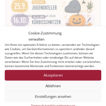
veröffentlicht am:
1. Juli 2026
Cookie-Zustimmung
verwalten
Um Ihnen ein optimales Erlebnis zu bieten, verwenden wir Technologien
wie Cookies, um Geräteinformationen zu speichern und/oder darauf
zuzugreifen. Wenn Sie diesen Technologien zustimmen, können wir
Daten wie das Surfverhalten oder eindeutige IDs auf dieser Website
Pfarrfest wird wegen der Hitze
verarbeiten. Wenn Sie ihre Zustimmung nicht erteilen oder zurückziehen,
können bestimmte Merkmale und Funktionen beeinträchtigt werden.
verkleinert!
Akzeptieren
Für das am Sonntag, 28.06.2026,
anstehende Pfarrfest müssen wir dem
Ablehnen
Wetter Tribut zollen und werden daher
alle Außenangebote – also den Grill als
Einstellungen ansehen
auch die Angebote für Kinder im
Datenschutzerklärung
Impressum