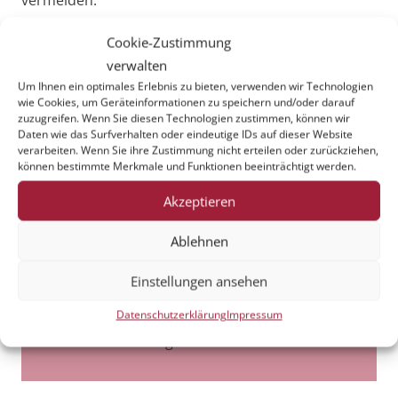
vermeiden.
Am besten schreiben Sie uns eine Mail mit Ihren
Cookie-Zustimmung
Anliegen. Wir werden uns bestmöglich darum
verwalten
kümmern.
Um Ihnen ein optimales Erlebnis zu bieten, verwenden wir Technologien
wie Cookies, um Geräteinformationen zu speichern und/oder darauf
Danke für Ihr Verständnis!
zuzugreifen. Wenn Sie diesen Technologien zustimmen, können wir
Daten wie das Surfverhalten oder eindeutige IDs auf dieser Website
verarbeiten. Wenn Sie ihre Zustimmung nicht erteilen oder zurückziehen,
können bestimmte Merkmale und Funktionen beeinträchtigt werden.
Akzeptieren
weitere Beiträge:
Ablehnen
Einstellungen ansehen
Datenschutzerklärung
Impressum
Es wurden keine weiteren Ankündigungen
gefunden.