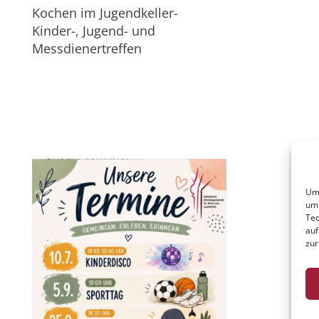
Kochen im Jugendkeller-
Kinder-, Jugend- und
Messdienertreffen
Um 
um 
Tec
auf
zur