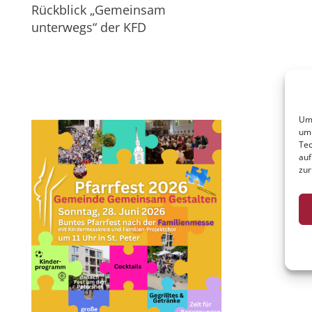
Rückblick „Gemeinsam
unterwegs“ der KFD
Um 
um 
Tec
auf
zur