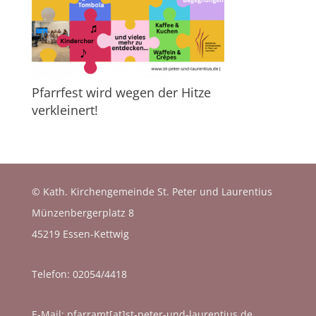
Pfarrfest wird wegen der Hitze
verkleinert!
© Kath. Kirchengemeinde St. Peter und Laurentius
Münzenbergerplatz 8
45219 Essen-Kettwig
Telefon:
02054/4418
E-Mail:
pfarramt[at]st-peter-und-laurentius.de