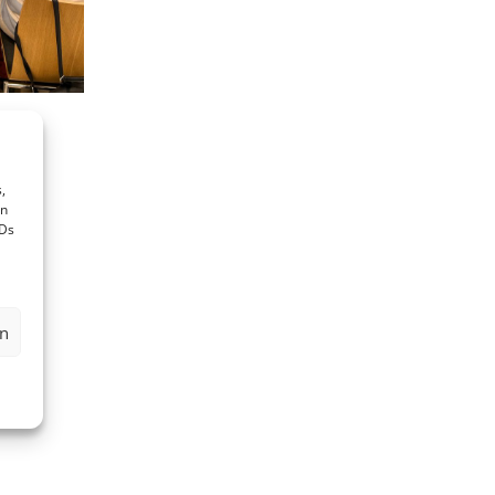
,
en
IDs
en